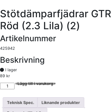
Stötdämparfjädrar GTR
Röd (2.3 Lila) (2)
Artikelnummer
425942
Beskrivning
I lager
89
kr
Stötdämparfjädrar GTR Röd (2.3 Lila) (2) mängd
I lager
Lägg till i varukorg
Teknisk Spec.
Liknande produkter