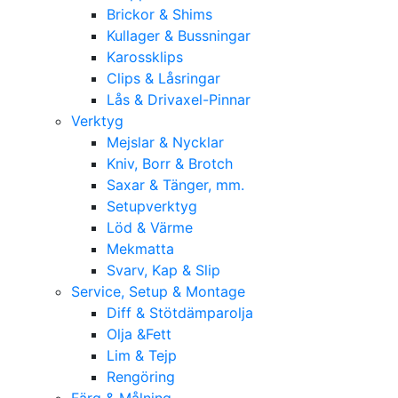
Brickor & Shims
Kullager & Bussningar
Karossklips
Clips & Låsringar
Lås & Drivaxel-Pinnar
Verktyg
Mejslar & Nycklar
Kniv, Borr & Brotch
Saxar & Tänger, mm.
Setupverktyg
Löd & Värme
Mekmatta
Svarv, Kap & Slip
Service, Setup & Montage
Diff & Stötdämparolja
Olja &Fett
Lim & Tejp
Rengöring
Färg & Målning