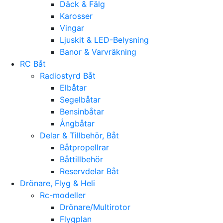
Däck & Fälg
Karosser
Vingar
Ljuskit & LED-Belysning
Banor & Varvräkning
RC Båt
Radiostyrd Båt
Elbåtar
Segelbåtar
Bensinbåtar
Ångbåtar
Delar & Tillbehör, Båt
Båtpropellrar
Båttillbehör
Reservdelar Båt
Drönare, Flyg & Heli
Rc-modeller
Drönare/Multirotor
Flygplan