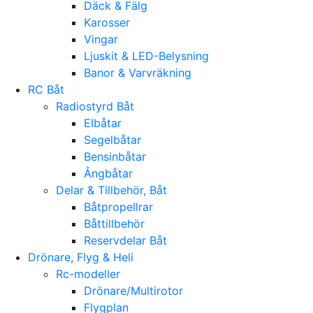
Däck & Fälg
Karosser
Vingar
Ljuskit & LED-Belysning
Banor & Varvräkning
RC Båt
Radiostyrd Båt
Elbåtar
Segelbåtar
Bensinbåtar
Ångbåtar
Delar & Tillbehör, Båt
Båtpropellrar
Båttillbehör
Reservdelar Båt
Drönare, Flyg & Heli
Rc-modeller
Drönare/Multirotor
Flygplan