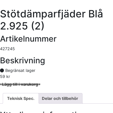
Stötdämparfjäder Blå
2.925 (2)
Artikelnummer
427245
Beskrivning
Begränsat lager
59
kr
Stötdämparfjäder Blå 2.925 (2) mängd
I lager
Lägg till i varukorg
Teknisk Spec.
Delar och tillbehör