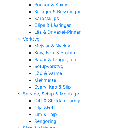
Brickor & Shims
Kullager & Bussningar
Karossklips
Clips & Låsringar
Lås & Drivaxel-Pinnar
Verktyg
Mejslar & Nycklar
Kniv, Borr & Brotch
Saxar & Tänger, mm.
Setupverktyg
Löd & Värme
Mekmatta
Svarv, Kap & Slip
Service, Setup & Montage
Diff & Stötdämparolja
Olja &Fett
Lim & Tejp
Rengöring
Färg & Målning