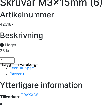
Skruvar M3x15mm (6)
Artikelnummer
423187
Beskrivning
I lager
25
kr
Skruvar M3x15mm (6) mängd
I lager
Lägg till i varukorg
Teknisk Spec.
Passar till
Ytterligare information
TRAXXAS
Tillverkare