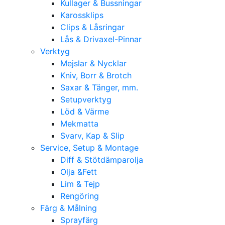
Kullager & Bussningar
Karossklips
Clips & Låsringar
Lås & Drivaxel-Pinnar
Verktyg
Mejslar & Nycklar
Kniv, Borr & Brotch
Saxar & Tänger, mm.
Setupverktyg
Löd & Värme
Mekmatta
Svarv, Kap & Slip
Service, Setup & Montage
Diff & Stötdämparolja
Olja &Fett
Lim & Tejp
Rengöring
Färg & Målning
Sprayfärg