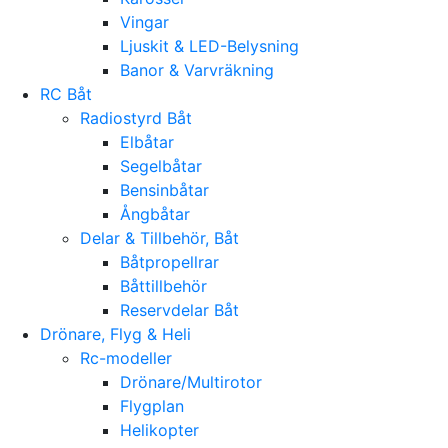
Vingar
Ljuskit & LED-Belysning
Banor & Varvräkning
RC Båt
Radiostyrd Båt
Elbåtar
Segelbåtar
Bensinbåtar
Ångbåtar
Delar & Tillbehör, Båt
Båtpropellrar
Båttillbehör
Reservdelar Båt
Drönare, Flyg & Heli
Rc-modeller
Drönare/Multirotor
Flygplan
Helikopter