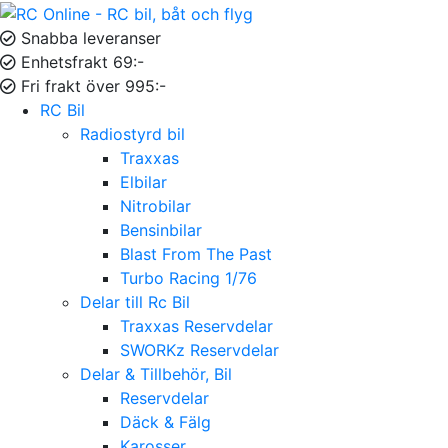
Snabba leveranser
Enhetsfrakt 69:-
Fri frakt över 995:-
RC Bil
Radiostyrd bil
Traxxas
Elbilar
Nitrobilar
Bensinbilar
Blast From The Past
Turbo Racing 1/76
Delar till Rc Bil
Traxxas Reservdelar
SWORKz Reservdelar
Delar & Tillbehör, Bil
Reservdelar
Däck & Fälg
Karosser