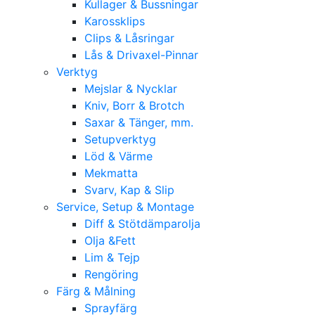
Kullager & Bussningar
Karossklips
Clips & Låsringar
Lås & Drivaxel-Pinnar
Verktyg
Mejslar & Nycklar
Kniv, Borr & Brotch
Saxar & Tänger, mm.
Setupverktyg
Löd & Värme
Mekmatta
Svarv, Kap & Slip
Service, Setup & Montage
Diff & Stötdämparolja
Olja &Fett
Lim & Tejp
Rengöring
Färg & Målning
Sprayfärg