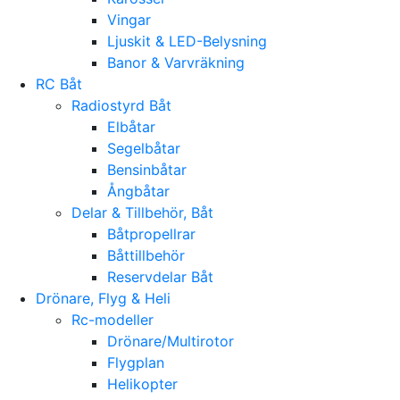
Vingar
Ljuskit & LED-Belysning
Banor & Varvräkning
RC Båt
Radiostyrd Båt
Elbåtar
Segelbåtar
Bensinbåtar
Ångbåtar
Delar & Tillbehör, Båt
Båtpropellrar
Båttillbehör
Reservdelar Båt
Drönare, Flyg & Heli
Rc-modeller
Drönare/Multirotor
Flygplan
Helikopter