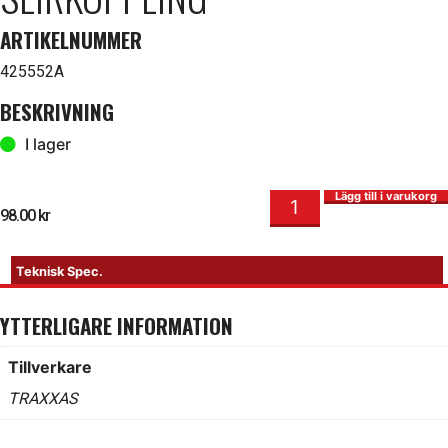
ARTIKELNUMMER
425552A
BESKRIVNING
I lager
Reparationssats Slirkoppling mängd
I lager
Lägg till i varukorg
98.00
kr
Teknisk Spec.
YTTERLIGARE INFORMATION
Tillverkare
TRAXXAS