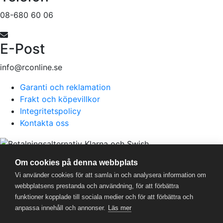
08-680 60 06
E-Post
info@rconline.se
Garanti och reklamation
Frakt och köpevillkor
Integritetspolicy
Kontakta oss
RC Online
- © 2026
Om cookies på denna webbplats
559357-5706
Vi använder cookies för att samla in och analysera information om
webbplatsens prestanda och användning, för att förbättra
funktioner kopplade till sociala medier och för att förbättra och
anpassa innehåll och annonser.
Läs mer