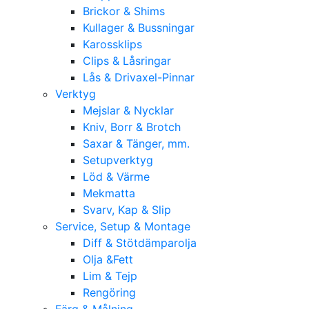
Brickor & Shims
Kullager & Bussningar
Karossklips
Clips & Låsringar
Lås & Drivaxel-Pinnar
Verktyg
Mejslar & Nycklar
Kniv, Borr & Brotch
Saxar & Tänger, mm.
Setupverktyg
Löd & Värme
Mekmatta
Svarv, Kap & Slip
Service, Setup & Montage
Diff & Stötdämparolja
Olja &Fett
Lim & Tejp
Rengöring
Färg & Målning