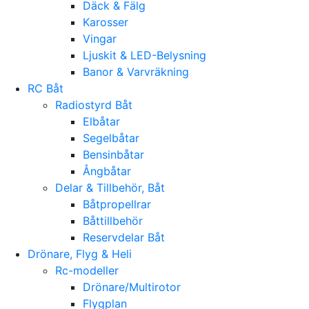
Däck & Fälg
Karosser
Vingar
Ljuskit & LED-Belysning
Banor & Varvräkning
RC Båt
Radiostyrd Båt
Elbåtar
Segelbåtar
Bensinbåtar
Ångbåtar
Delar & Tillbehör, Båt
Båtpropellrar
Båttillbehör
Reservdelar Båt
Drönare, Flyg & Heli
Rc-modeller
Drönare/Multirotor
Flygplan