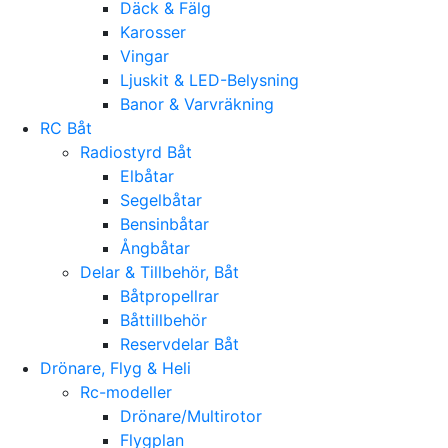
Däck & Fälg
Karosser
Vingar
Ljuskit & LED-Belysning
Banor & Varvräkning
RC Båt
Radiostyrd Båt
Elbåtar
Segelbåtar
Bensinbåtar
Ångbåtar
Delar & Tillbehör, Båt
Båtpropellrar
Båttillbehör
Reservdelar Båt
Drönare, Flyg & Heli
Rc-modeller
Drönare/Multirotor
Flygplan