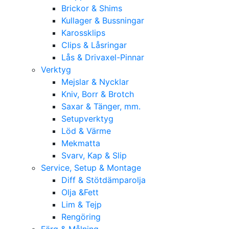
Brickor & Shims
Kullager & Bussningar
Karossklips
Clips & Låsringar
Lås & Drivaxel-Pinnar
Verktyg
Mejslar & Nycklar
Kniv, Borr & Brotch
Saxar & Tänger, mm.
Setupverktyg
Löd & Värme
Mekmatta
Svarv, Kap & Slip
Service, Setup & Montage
Diff & Stötdämparolja
Olja &Fett
Lim & Tejp
Rengöring
Färg & Målning