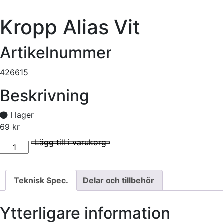
Kropp Alias Vit
Artikelnummer
426615
Beskrivning
I lager
69
kr
Kropp Alias Vit mängd
I lager
Lägg till i varukorg
Teknisk Spec.
Delar och tillbehör
Ytterligare information