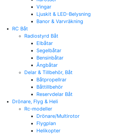
Vingar
Ljuskit & LED-Belysning
Banor & Varvräkning
RC Båt
Radiostyrd Båt
Elbåtar
Segelbåtar
Bensinbåtar
Ångbåtar
Delar & Tillbehör, Båt
Båtpropellrar
Båttillbehör
Reservdelar Båt
Drönare, Flyg & Heli
Rc-modeller
Drönare/Multirotor
Flygplan
Helikopter