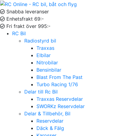
Snabba leveranser
Enhetsfrakt 69:-
Fri frakt över 995:-
RC Bil
Radiostyrd bil
Traxxas
Elbilar
Nitrobilar
Bensinbilar
Blast From The Past
Turbo Racing 1/76
Delar till Rc Bil
Traxxas Reservdelar
SWORKz Reservdelar
Delar & Tillbehör, Bil
Reservdelar
Däck & Fälg
Karosser