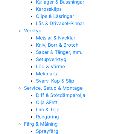
Kullager & Bussningar
Karossklips
Clips & Låsringar
Lås & Drivaxel-Pinnar
Verktyg
Mejslar & Nycklar
Kniv, Borr & Brotch
Saxar & Tänger, mm.
Setupverktyg
Löd & Värme
Mekmatta
Svarv, Kap & Slip
Service, Setup & Montage
Diff & Stötdämparolja
Olja &Fett
Lim & Tejp
Rengöring
Färg & Målning
Sprayfärg