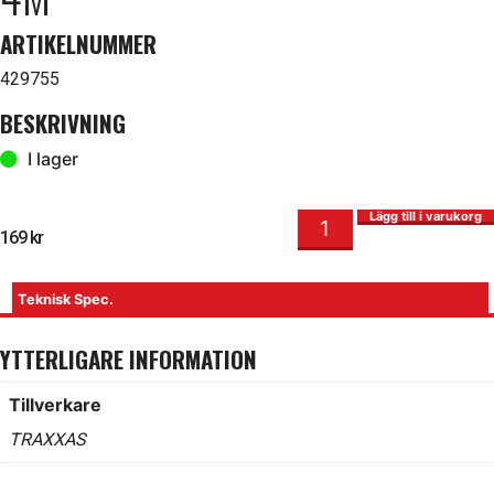
ARTIKELNUMMER
429755
BESKRIVNING
I lager
Kardanaxlar F+B Set TRX-4M mängd
I lager
Lägg till i varukorg
169
kr
Teknisk Spec.
YTTERLIGARE INFORMATION
Tillverkare
TRAXXAS