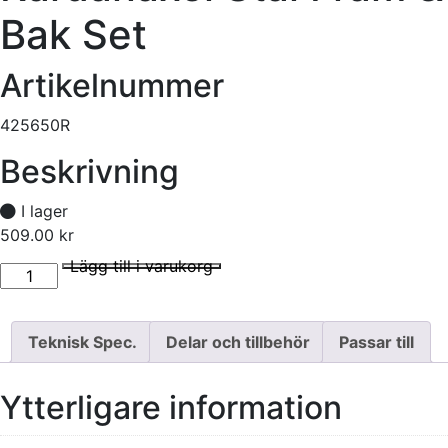
Bak Set
Artikelnummer
425650R
Beskrivning
I lager
509.00
kr
Kardanaxel Stål Fram & Bak Set mängd
I lager
Lägg till i varukorg
Teknisk Spec.
Delar och tillbehör
Passar till
Ytterligare information