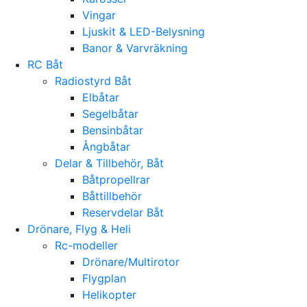
Vingar
Ljuskit & LED-Belysning
Banor & Varvräkning
RC Båt
Radiostyrd Båt
Elbåtar
Segelbåtar
Bensinbåtar
Ångbåtar
Delar & Tillbehör, Båt
Båtpropellrar
Båttillbehör
Reservdelar Båt
Drönare, Flyg & Heli
Rc-modeller
Drönare/Multirotor
Flygplan
Helikopter