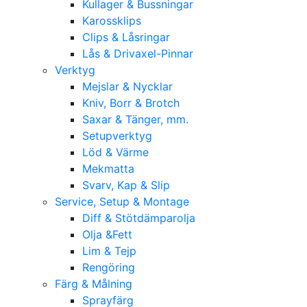
Kullager & Bussningar
Karossklips
Clips & Låsringar
Lås & Drivaxel-Pinnar
Verktyg
Mejslar & Nycklar
Kniv, Borr & Brotch
Saxar & Tänger, mm.
Setupverktyg
Löd & Värme
Mekmatta
Svarv, Kap & Slip
Service, Setup & Montage
Diff & Stötdämparolja
Olja &Fett
Lim & Tejp
Rengöring
Färg & Målning
Sprayfärg