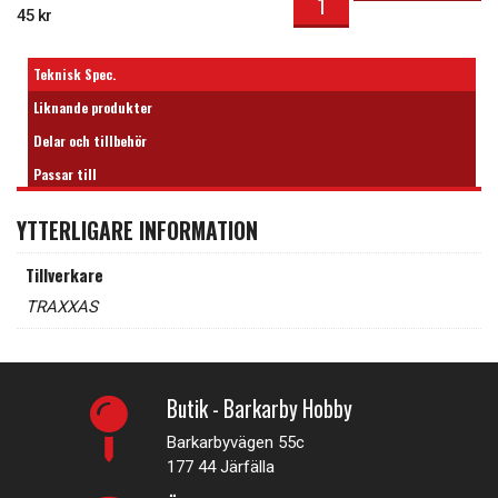
45
kr
Teknisk Spec.
Liknande produkter
Delar och tillbehör
Passar till
YTTERLIGARE INFORMATION
Tillverkare
TRAXXAS
Butik - Barkarby Hobby
Barkarbyvägen 55c
177 44 Järfälla