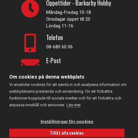
Öppettider - Barkarby Hobby
Måndag-Fredag 10-18
Onsdagar öppet till 20
Lördag 11-16
Telefon
08-680 60 06
E-Post
info@rconline.se
Om cookies på denna webbplats
Vi använder cookies för att samla in och analysera information om
Garanti och reklamation
webbplatsens prestanda och användning, för att förbättra
Frakt och köpevillkor
funktioner kopplade till sociala medier och för att förbättra och
Integritetspolicy
anpassa innehåll och annonser.
Läs mer
Kontakta oss
Inställningar för cookies
RC Online
- © 2026
Tillåt alla cookies
559357-5706
Powered by
Gital
CookieHub - Development mode