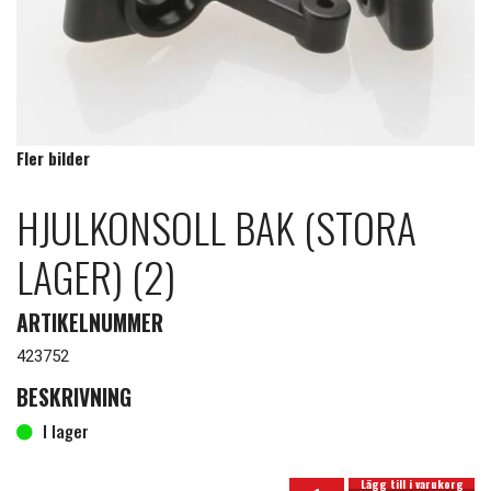
Fler bilder
HJULKONSOLL BAK (STORA
LAGER) (2)
ARTIKELNUMMER
423752
BESKRIVNING
I lager
Hjulkonsoll Bak (Stora Lager) (2) mängd
I lager
Lägg till i varukorg