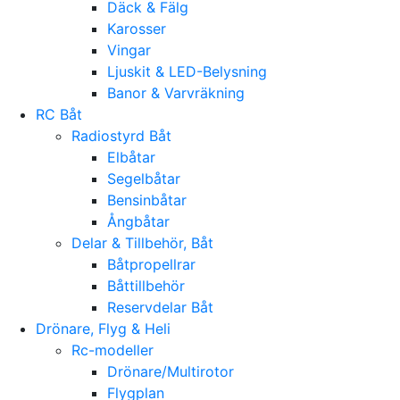
Däck & Fälg
Karosser
Vingar
Ljuskit & LED-Belysning
Banor & Varvräkning
RC Båt
Radiostyrd Båt
Elbåtar
Segelbåtar
Bensinbåtar
Ångbåtar
Delar & Tillbehör, Båt
Båtpropellrar
Båttillbehör
Reservdelar Båt
Drönare, Flyg & Heli
Rc-modeller
Drönare/Multirotor
Flygplan