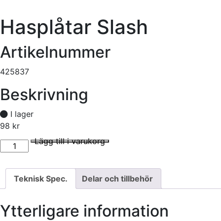
Hasplåtar Slash
Artikelnummer
425837
Beskrivning
I lager
98
kr
Hasplåtar Slash mängd
I lager
Lägg till i varukorg
Teknisk Spec.
Delar och tillbehör
Ytterligare information