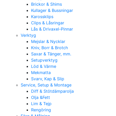
Brickor & Shims
Kullager & Bussningar
Karossklips
Clips & Låsringar
Lås & Drivaxel-Pinnar
Verktyg
Mejslar & Nycklar
Kniv, Borr & Brotch
Saxar & Tänger, mm.
Setupverktyg
Löd & Värme
Mekmatta
Svarv, Kap & Slip
Service, Setup & Montage
Diff & Stötdämparolja
Olja &Fett
Lim & Tejp
Rengöring
Färg & Målning