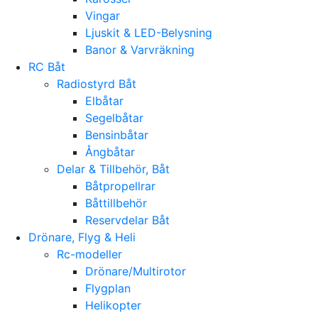
Vingar
Ljuskit & LED-Belysning
Banor & Varvräkning
RC Båt
Radiostyrd Båt
Elbåtar
Segelbåtar
Bensinbåtar
Ångbåtar
Delar & Tillbehör, Båt
Båtpropellrar
Båttillbehör
Reservdelar Båt
Drönare, Flyg & Heli
Rc-modeller
Drönare/Multirotor
Flygplan
Helikopter