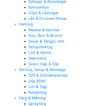
Kullager & Bussningar
Karossklips
Clips & Låsringar
Lås & Drivaxel-Pinnar
Verktyg
Mejslar & Nycklar
Kniv, Borr & Brotch
Saxar & Tänger, mm.
Setupverktyg
Löd & Värme
Mekmatta
Svarv, Kap & Slip
Service, Setup & Montage
Diff & Stötdämparolja
Olja &Fett
Lim & Tejp
Rengöring
Färg & Målning
Sprayfärg