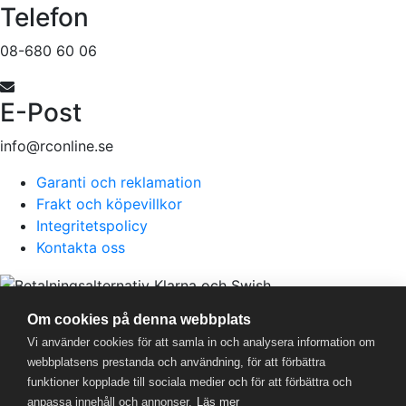
Telefon
08-680 60 06
E-Post
info@rconline.se
Garanti och reklamation
Frakt och köpevillkor
Integritetspolicy
Kontakta oss
RC Online
- © 2026
Om cookies på denna webbplats
559357-5706
Vi använder cookies för att samla in och analysera information om
webbplatsens prestanda och användning, för att förbättra
funktioner kopplade till sociala medier och för att förbättra och
anpassa innehåll och annonser.
Läs mer