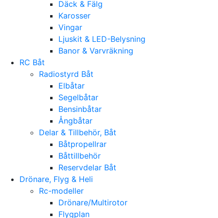
Däck & Fälg
Karosser
Vingar
Ljuskit & LED-Belysning
Banor & Varvräkning
RC Båt
Radiostyrd Båt
Elbåtar
Segelbåtar
Bensinbåtar
Ångbåtar
Delar & Tillbehör, Båt
Båtpropellrar
Båttillbehör
Reservdelar Båt
Drönare, Flyg & Heli
Rc-modeller
Drönare/Multirotor
Flygplan