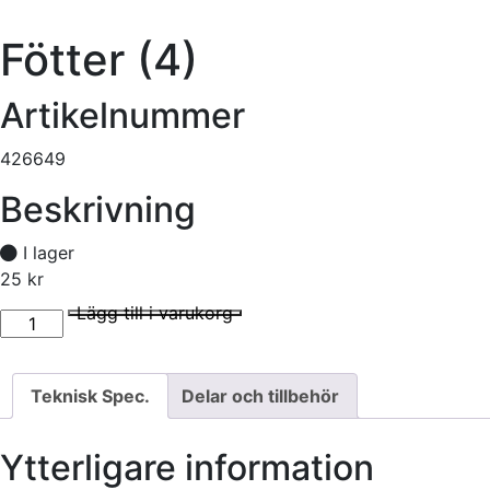
Fötter (4)
Artikelnummer
426649
Beskrivning
I lager
25
kr
Fötter (4) mängd
I lager
Lägg till i varukorg
Teknisk Spec.
Delar och tillbehör
Ytterligare information