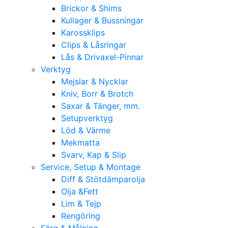
Brickor & Shims
Kullager & Bussningar
Karossklips
Clips & Låsringar
Lås & Drivaxel-Pinnar
Verktyg
Mejslar & Nycklar
Kniv, Borr & Brotch
Saxar & Tänger, mm.
Setupverktyg
Löd & Värme
Mekmatta
Svarv, Kap & Slip
Service, Setup & Montage
Diff & Stötdämparolja
Olja &Fett
Lim & Tejp
Rengöring
Färg & Målning