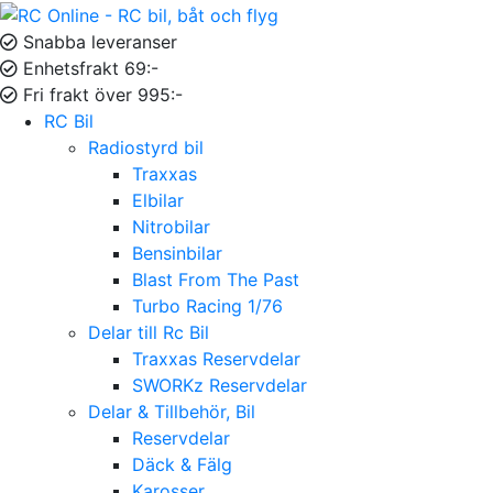
Snabba leveranser
Enhetsfrakt 69:-
Fri frakt över 995:-
RC Bil
Radiostyrd bil
Traxxas
Elbilar
Nitrobilar
Bensinbilar
Blast From The Past
Turbo Racing 1/76
Delar till Rc Bil
Traxxas Reservdelar
SWORKz Reservdelar
Delar & Tillbehör, Bil
Reservdelar
Däck & Fälg
Karosser