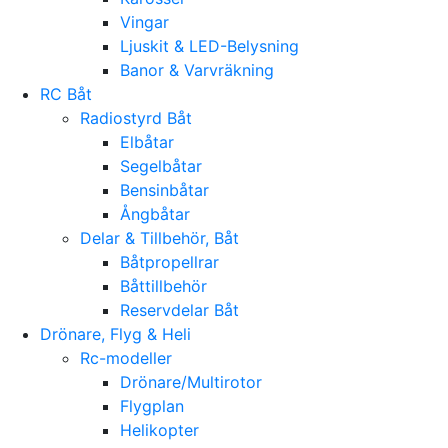
Vingar
Ljuskit & LED-Belysning
Banor & Varvräkning
RC Båt
Radiostyrd Båt
Elbåtar
Segelbåtar
Bensinbåtar
Ångbåtar
Delar & Tillbehör, Båt
Båtpropellrar
Båttillbehör
Reservdelar Båt
Drönare, Flyg & Heli
Rc-modeller
Drönare/Multirotor
Flygplan
Helikopter