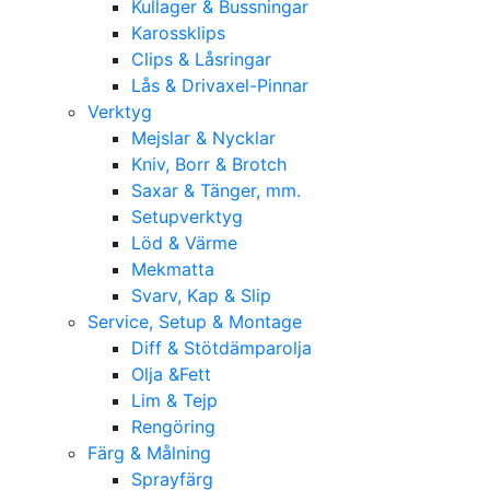
Kullager & Bussningar
Karossklips
Clips & Låsringar
Lås & Drivaxel-Pinnar
Verktyg
Mejslar & Nycklar
Kniv, Borr & Brotch
Saxar & Tänger, mm.
Setupverktyg
Löd & Värme
Mekmatta
Svarv, Kap & Slip
Service, Setup & Montage
Diff & Stötdämparolja
Olja &Fett
Lim & Tejp
Rengöring
Färg & Målning
Sprayfärg