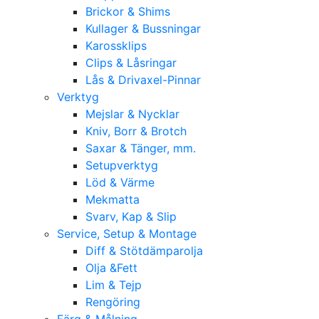
Brickor & Shims
Kullager & Bussningar
Karossklips
Clips & Låsringar
Lås & Drivaxel-Pinnar
Verktyg
Mejslar & Nycklar
Kniv, Borr & Brotch
Saxar & Tänger, mm.
Setupverktyg
Löd & Värme
Mekmatta
Svarv, Kap & Slip
Service, Setup & Montage
Diff & Stötdämparolja
Olja &Fett
Lim & Tejp
Rengöring
Färg & Målning