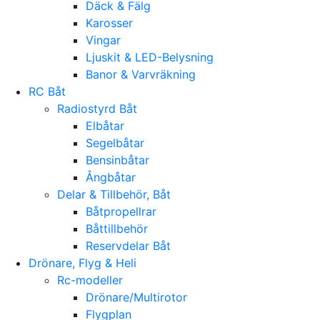
Däck & Fälg
Karosser
Vingar
Ljuskit & LED-Belysning
Banor & Varvräkning
RC Båt
Radiostyrd Båt
Elbåtar
Segelbåtar
Bensinbåtar
Ångbåtar
Delar & Tillbehör, Båt
Båtpropellrar
Båttillbehör
Reservdelar Båt
Drönare, Flyg & Heli
Rc-modeller
Drönare/Multirotor
Flygplan