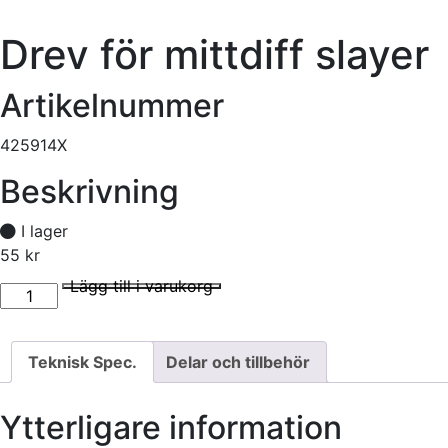
Drev för mittdiff slayer
Artikelnummer
425914X
Beskrivning
I lager
55
kr
Drev för mittdiff slayer mängd
I lager
Lägg till i varukorg
Teknisk Spec.
Delar och tillbehör
Ytterligare information