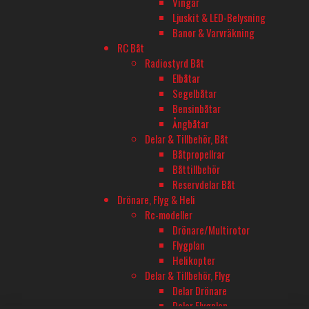
Vingar
Onsdagar öppet till 20
Ljuskit & LED-Belysning
Lördag 11-16
Banor & Varvräkning
RC Båt
Radiostyrd Båt
TELEFON
Elbåtar
Segelbåtar
08-680 60 06
Bensinbåtar
Ångbåtar
E-POST
Delar & Tillbehör, Båt
Båtpropellrar
info@rconline.se
Båttillbehör
Garanti och reklamation
Reservdelar Båt
Frakt och köpevillkor
Drönare, Flyg & Heli
Integritetspolicy
Rc-modeller
Kontakta oss
Drönare/Multirotor
Flygplan
Helikopter
Delar & Tillbehör, Flyg
Delar Drönare
Delar Flygplan