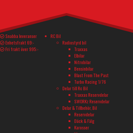
Teknisk Spec.
YTTERLIGARE INFORMATION
Snabba leveranser
RC Bil
Enhetsfrakt 69:-
Radiostyrd bil
Tillverkare
Fri frakt över 995:-
Traxxas
Elbilar
TRAXXAS
Nitrobilar
Bensinbilar
Blast From The Past
Turbo Racing 1/76
BUTIK - BARKARBY HOBBY
Delar till Rc Bil
Barkarbyvägen 55c
Traxxas Reservdelar
177 44 Järfälla
SWORKz Reservdelar
Delar & Tillbehör, Bil
Reservdelar
ÖPPETTIDER - BARKARBY HOBBY
Däck & Fälg
Måndag-Fredag 10-18
Karosser