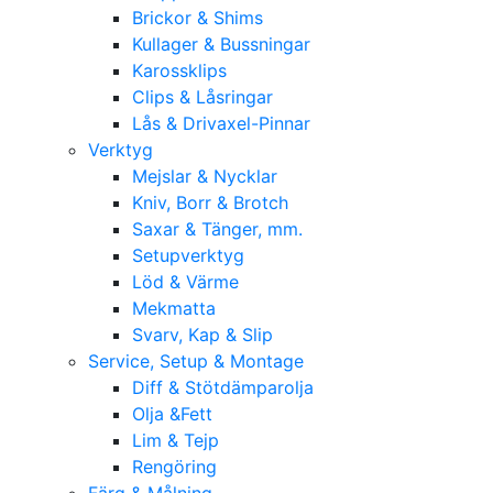
Brickor & Shims
Kullager & Bussningar
Karossklips
Clips & Låsringar
Lås & Drivaxel-Pinnar
Verktyg
Mejslar & Nycklar
Kniv, Borr & Brotch
Saxar & Tänger, mm.
Setupverktyg
Löd & Värme
Mekmatta
Svarv, Kap & Slip
Service, Setup & Montage
Diff & Stötdämparolja
Olja &Fett
Lim & Tejp
Rengöring
Färg & Målning