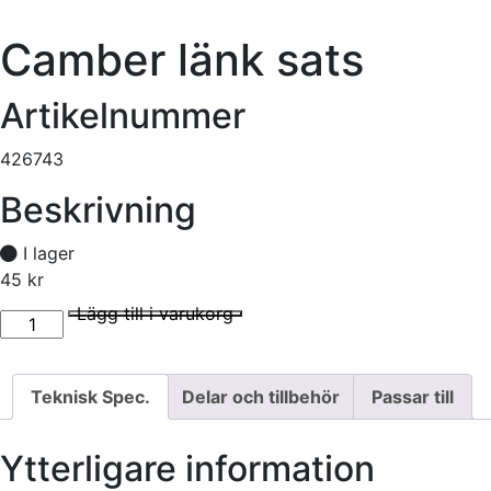
Camber länk sats
Artikelnummer
426743
Beskrivning
I lager
45
kr
Camber länk sats mängd
I lager
Lägg till i varukorg
Teknisk Spec.
Delar och tillbehör
Passar till
Ytterligare information