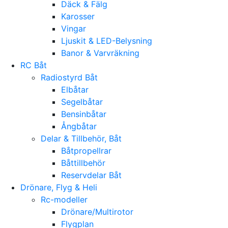
Däck & Fälg
Karosser
Vingar
Ljuskit & LED-Belysning
Banor & Varvräkning
RC Båt
Radiostyrd Båt
Elbåtar
Segelbåtar
Bensinbåtar
Ångbåtar
Delar & Tillbehör, Båt
Båtpropellrar
Båttillbehör
Reservdelar Båt
Drönare, Flyg & Heli
Rc-modeller
Drönare/Multirotor
Flygplan