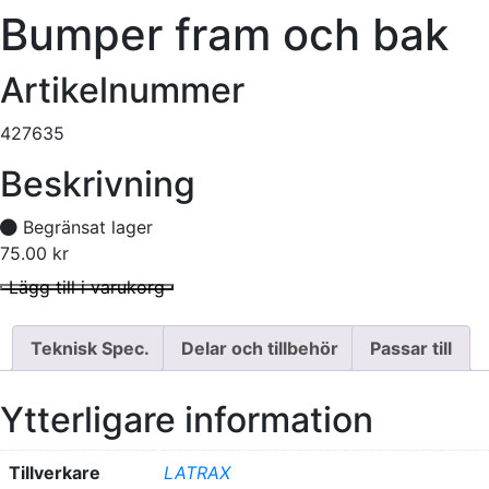
Bumper fram och bak
Artikelnummer
427635
Beskrivning
Begränsat lager
75.00
kr
Bumper fram och bak mängd
I lager
Lägg till i varukorg
Teknisk Spec.
Delar och tillbehör
Passar till
Ytterligare information
Tillverkare
LATRAX