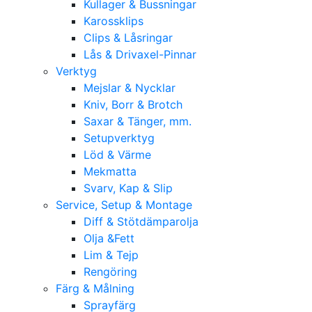
Kullager & Bussningar
Karossklips
Clips & Låsringar
Lås & Drivaxel-Pinnar
Verktyg
Mejslar & Nycklar
Kniv, Borr & Brotch
Saxar & Tänger, mm.
Setupverktyg
Löd & Värme
Mekmatta
Svarv, Kap & Slip
Service, Setup & Montage
Diff & Stötdämparolja
Olja &Fett
Lim & Tejp
Rengöring
Färg & Målning
Sprayfärg