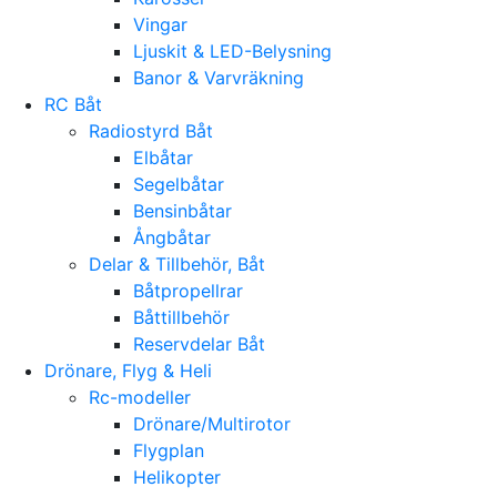
Vingar
Ljuskit & LED-Belysning
Banor & Varvräkning
RC Båt
Radiostyrd Båt
Elbåtar
Segelbåtar
Bensinbåtar
Ångbåtar
Delar & Tillbehör, Båt
Båtpropellrar
Båttillbehör
Reservdelar Båt
Drönare, Flyg & Heli
Rc-modeller
Drönare/Multirotor
Flygplan
Helikopter