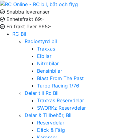
Snabba leveranser
Enhetsfrakt 69:-
Fri frakt över 995:-
RC Bil
Radiostyrd bil
Traxxas
Elbilar
Nitrobilar
Bensinbilar
Blast From The Past
Turbo Racing 1/76
Delar till Rc Bil
Traxxas Reservdelar
SWORKz Reservdelar
Delar & Tillbehör, Bil
Reservdelar
Däck & Fälg
Karosser