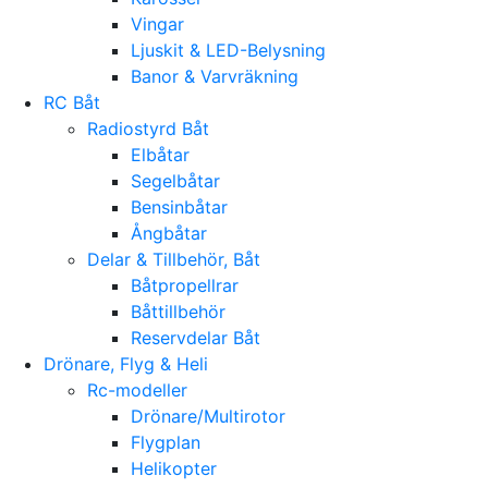
Vingar
Ljuskit & LED-Belysning
Banor & Varvräkning
RC Båt
Radiostyrd Båt
Elbåtar
Segelbåtar
Bensinbåtar
Ångbåtar
Delar & Tillbehör, Båt
Båtpropellrar
Båttillbehör
Reservdelar Båt
Drönare, Flyg & Heli
Rc-modeller
Drönare/Multirotor
Flygplan
Helikopter