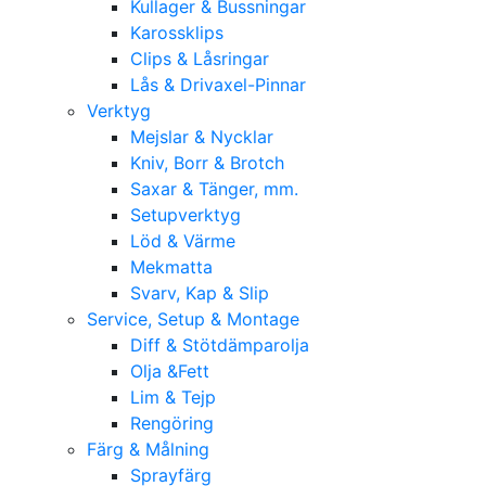
Kullager & Bussningar
Karossklips
Clips & Låsringar
Lås & Drivaxel-Pinnar
Verktyg
Mejslar & Nycklar
Kniv, Borr & Brotch
Saxar & Tänger, mm.
Setupverktyg
Löd & Värme
Mekmatta
Svarv, Kap & Slip
Service, Setup & Montage
Diff & Stötdämparolja
Olja &Fett
Lim & Tejp
Rengöring
Färg & Målning
Sprayfärg