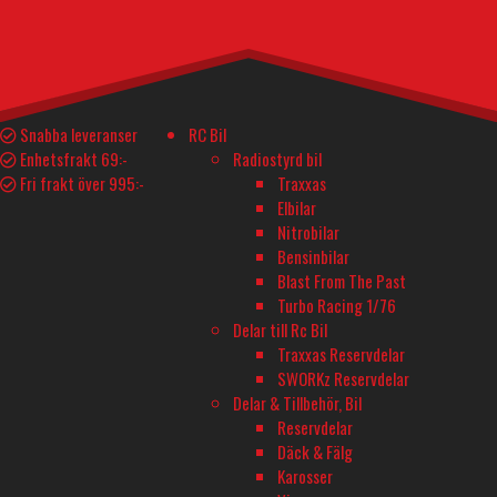
I lager
219
kr
Däck Sledgehammer Terra-Spiked 2.2" Truck (2) mängd
I lager
Lägg till i varukorg
Snabba leveranser
RC Bil
Enhetsfrakt 69:-
Radiostyrd bil
Teknisk Spec.
Delar och tillbehör
Fri frakt över 995:-
Traxxas
Elbilar
Nitrobilar
YTTERLIGARE INFORMATION
Bensinbilar
Blast From The Past
Tillverkare
Turbo Racing 1/76
TRAXXAS
Delar till Rc Bil
Traxxas Reservdelar
Skala
SWORKz Reservdelar
1/10
Delar & Tillbehör, Bil
Reservdelar
Storlek
Däck & Fälg
2,2
Karosser