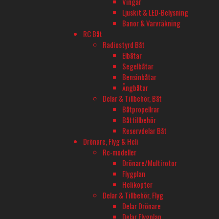
Vingar
Innerdiameter
Ljuskit & LED-Belysning
55
Banor & Varvräkning
RC Båt
Typ
Radiostyrd Båt
Däck
Elbåtar
Segelbåtar
Lämpad för
Bensinbåtar
Truck
Ångbåtar
Delar & Tillbehör, Båt
Båtpropellrar
Båttillbehör
BUTIK - BARKARBY HOBBY
Reservdelar Båt
Barkarbyvägen 55c
Drönare, Flyg & Heli
177 44 Järfälla
Rc-modeller
Drönare/Multirotor
Flygplan
ÖPPETTIDER - BARKARBY HOBBY
Helikopter
Måndag-Fredag 10-18
Delar & Tillbehör, Flyg
Delar Drönare
Onsdagar öppet till 20
Delar Flygplan