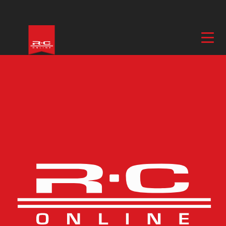
Hem
/
Bilar
/
Delar & Tillbehör, Bil
/
Däck & Fälg
/ Däck Sledgehammer
Terra-Spiked 2.2″ Truck (2)
Fler bilder
Däck Sledgehammer
Terra-Spiked 2.2″ Truck
(2)
ARTIKELNUMMER
421870
BESKRIVNING