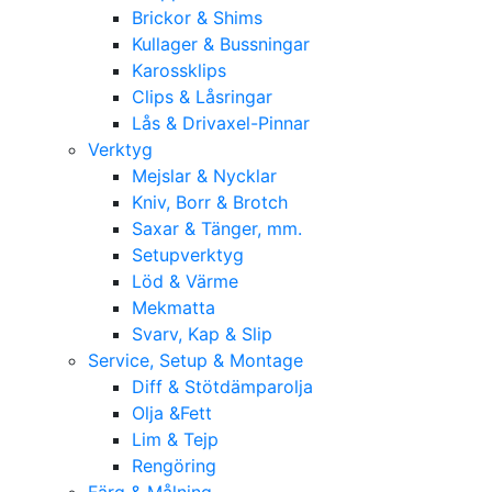
Brickor & Shims
Kullager & Bussningar
Karossklips
Clips & Låsringar
Lås & Drivaxel-Pinnar
Verktyg
Mejslar & Nycklar
Kniv, Borr & Brotch
Saxar & Tänger, mm.
Setupverktyg
Löd & Värme
Mekmatta
Svarv, Kap & Slip
Service, Setup & Montage
Diff & Stötdämparolja
Olja &Fett
Lim & Tejp
Rengöring
Färg & Målning