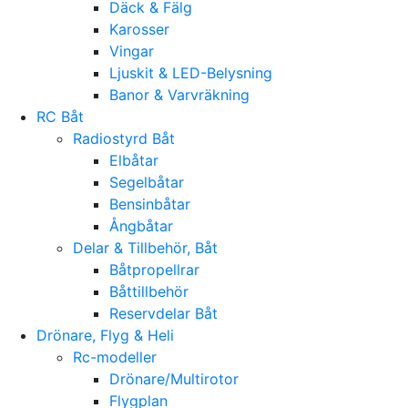
Däck & Fälg
Karosser
Vingar
Ljuskit & LED-Belysning
Banor & Varvräkning
RC Båt
Radiostyrd Båt
Elbåtar
Segelbåtar
Bensinbåtar
Ångbåtar
Delar & Tillbehör, Båt
Båtpropellrar
Båttillbehör
Reservdelar Båt
Drönare, Flyg & Heli
Rc-modeller
Drönare/Multirotor
Flygplan