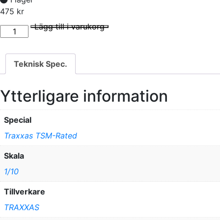
475
kr
äck & Fälg Paddel/ All-Star Svartkrom 2.8" TSM (2) mängd
I lager
Lägg till i varukorg
Teknisk Spec.
Ytterligare information
Special
Traxxas TSM-Rated
Skala
1/10
Tillverkare
TRAXXAS