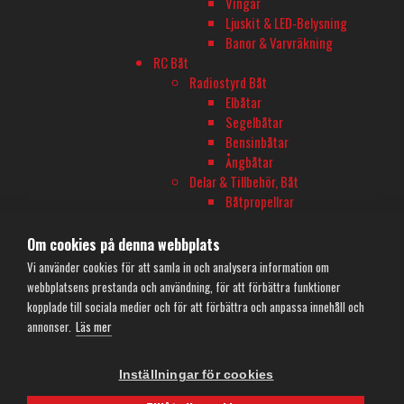
Vingar
Måndag-Fredag 10-18
Ljuskit & LED-Belysning
Banor & Varvräkning
Onsdagar öppet till 20
RC Båt
Lördag 11-16
Radiostyrd Båt
Elbåtar
Segelbåtar
TELEFON
Bensinbåtar
Ångbåtar
08-680 60 06
Delar & Tillbehör, Båt
Båtpropellrar
E-POST
Båttillbehör
Reservdelar Båt
Om cookies på denna webbplats
info@rconline.se
Drönare, Flyg & Heli
Vi använder cookies för att samla in och analysera information om
Garanti och reklamation
Rc-modeller
webbplatsens prestanda och användning, för att förbättra funktioner
Frakt och köpevillkor
Drönare/Multirotor
kopplade till sociala medier och för att förbättra och anpassa innehåll och
Integritetspolicy
Flygplan
annonser.
Läs mer
Kontakta oss
Helikopter
Delar & Tillbehör, Flyg
Inställningar för cookies
Delar Drönare
Delar Flygplan