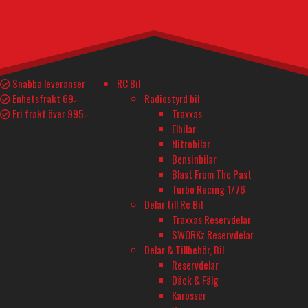
25
kr
Sheeting pulley block Dragon Force V5, V6 mängd
I lager
Lägg till i varukorg
Teknisk Spec.
Delar och tillbehör
Snabba leveranser
RC Bil
Enhetsfrakt 69:-
Radiostyrd bil
Fri frakt över 995:-
Traxxas
YTTERLIGARE INFORMATION
Elbilar
Nitrobilar
Tillverkare
Bensinbilar
JOYSWAY
Blast From The Past
Turbo Racing 1/76
Delar till Rc Bil
Traxxas Reservdelar
BUTIK - BARKARBY HOBBY
SWORKz Reservdelar
Barkarbyvägen 55c
Delar & Tillbehör, Bil
177 44 Järfälla
Reservdelar
Däck & Fälg
Karosser
ÖPPETTIDER - BARKARBY HOBBY