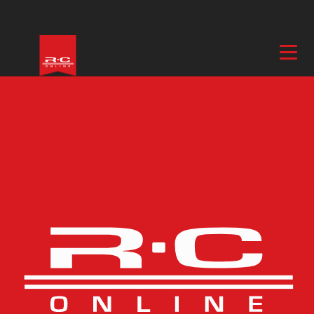
Hem
/
Båtar
/
Delar & Tillbehör, Båt
/
Reservdelar Båt
/ Sheeting pulley
block Dragon Force V5, V6
Fler bilder
Sheeting pulley block
Dragon Force V5, V6
ARTIKELNUMMER
JW880510
BESKRIVNING
I lager