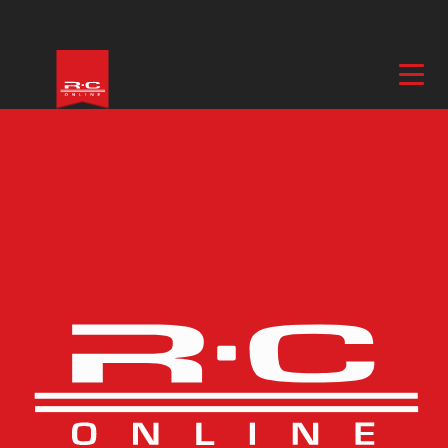
BUTIK - BARKARBY HOBBY
Barkarbyvägen 55c
177 44 Järfälla
ÖPPETTIDER - BARKARBY HOBBY
Måndag-Fredag 10-18
Onsdagar öppet till 20
Lördag 11-16
TELEFON
08-680 60 06