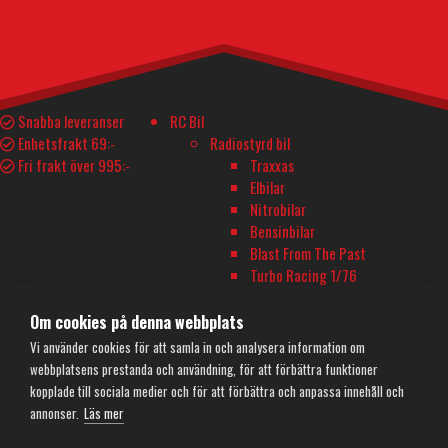
E-POST
info@rconline.se
Garanti och reklamation
Snabba leveranser
RC Bil
Frakt och köpevillkor
Enhetsfrakt 69:-
Radiostyrd bil
Integritetspolicy
Fri frakt över 995:-
Traxxas
Kontakta oss
Elbilar
Nitrobilar
Bensinbilar
Blast From The Past
Turbo Racing 1/76
Delar till Rc Bil
Traxxas Reservdelar
Om cookies på denna webbplats
SWORKz Reservdelar
Vi använder cookies för att samla in och analysera information om
Delar & Tillbehör, Bil
webbplatsens prestanda och användning, för att förbättra funktioner
Reservdelar
kopplade till sociala medier och för att förbättra och anpassa innehåll och
Däck & Fälg
annonser.
Läs mer
Karosser