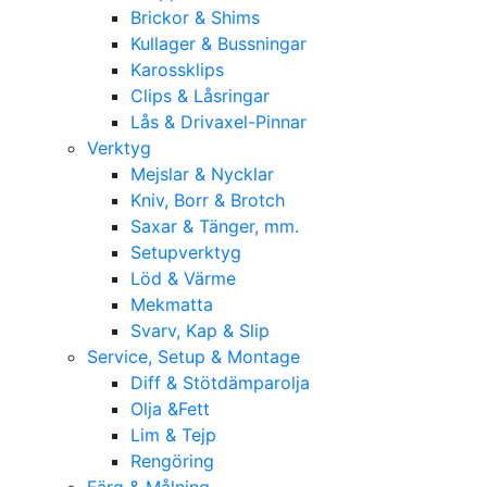
Brickor & Shims
Kullager & Bussningar
Karossklips
Clips & Låsringar
Lås & Drivaxel-Pinnar
Verktyg
Mejslar & Nycklar
Kniv, Borr & Brotch
Saxar & Tänger, mm.
Setupverktyg
Löd & Värme
Mekmatta
Svarv, Kap & Slip
Service, Setup & Montage
Diff & Stötdämparolja
Olja &Fett
Lim & Tejp
Rengöring
Färg & Målning