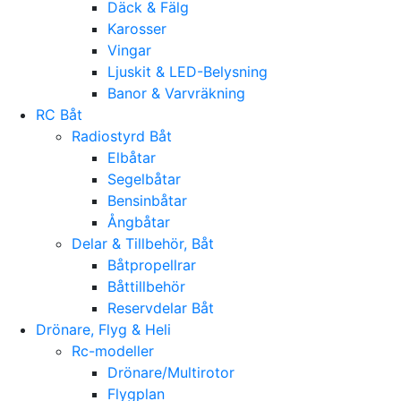
Däck & Fälg
Karosser
Vingar
Ljuskit & LED-Belysning
Banor & Varvräkning
RC Båt
Radiostyrd Båt
Elbåtar
Segelbåtar
Bensinbåtar
Ångbåtar
Delar & Tillbehör, Båt
Båtpropellrar
Båttillbehör
Reservdelar Båt
Drönare, Flyg & Heli
Rc-modeller
Drönare/Multirotor
Flygplan