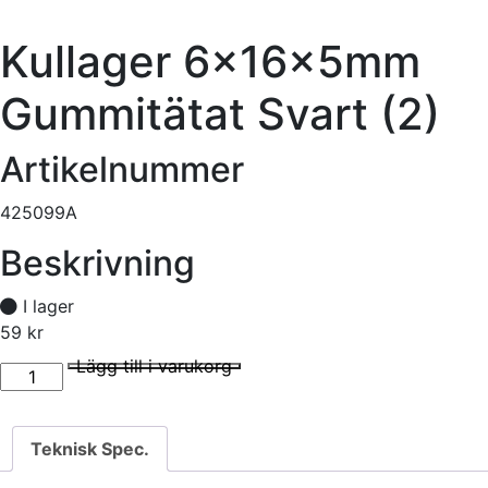
Kullager 6x16x5mm
Gummitätat Svart (2)
Artikelnummer
425099A
Beskrivning
I lager
59
kr
Kullager 6x16x5mm Gummitätat Svart (2) mängd
I lager
Lägg till i varukorg
Teknisk Spec.