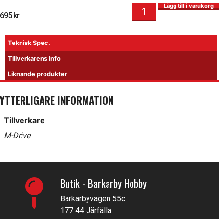
Väska 3 - Bil - L670 x B365 x H360mm mängd
I lager
Lägg till i varukorg
695
kr
Teknisk Spec.
Tillverkarens info
Liknande produkter
YTTERLIGARE INFORMATION
Tillverkare
M-Drive
Butik - Barkarby Hobby
Barkarbyvägen 55c
177 44 Järfälla