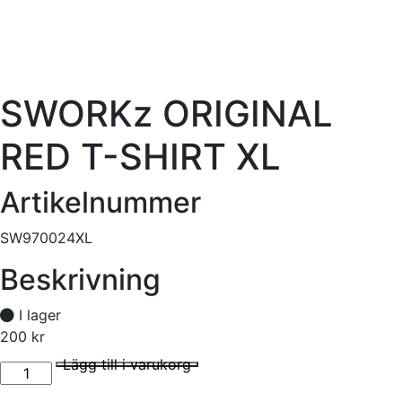
SWORKz ORIGINAL
RED T-SHIRT XL
Artikelnummer
SW970024XL
Beskrivning
I lager
200
kr
SWORKz ORIGINAL RED T-SHIRT XL mängd
I lager
Lägg till i varukorg