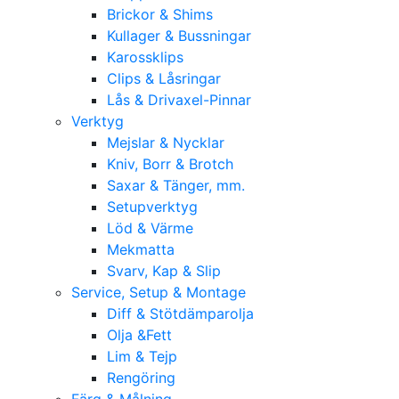
Brickor & Shims
Kullager & Bussningar
Karossklips
Clips & Låsringar
Lås & Drivaxel-Pinnar
Verktyg
Mejslar & Nycklar
Kniv, Borr & Brotch
Saxar & Tänger, mm.
Setupverktyg
Löd & Värme
Mekmatta
Svarv, Kap & Slip
Service, Setup & Montage
Diff & Stötdämparolja
Olja &Fett
Lim & Tejp
Rengöring
Färg & Målning