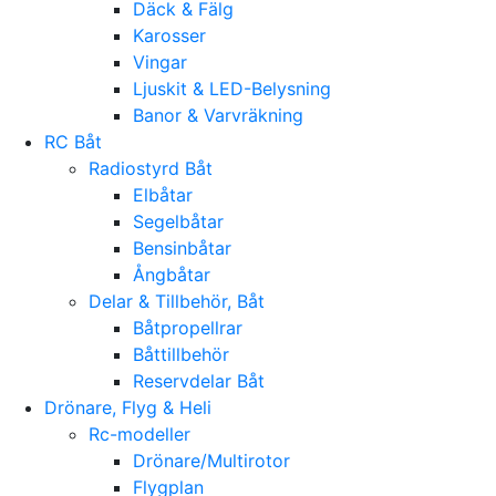
Däck & Fälg
Karosser
Vingar
Ljuskit & LED-Belysning
Banor & Varvräkning
RC Båt
Radiostyrd Båt
Elbåtar
Segelbåtar
Bensinbåtar
Ångbåtar
Delar & Tillbehör, Båt
Båtpropellrar
Båttillbehör
Reservdelar Båt
Drönare, Flyg & Heli
Rc-modeller
Drönare/Multirotor
Flygplan