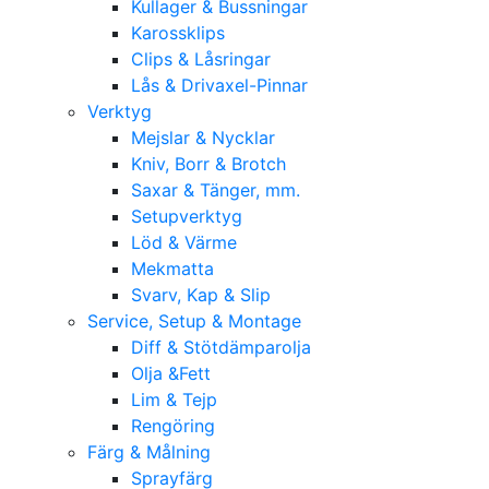
Kullager & Bussningar
Karossklips
Clips & Låsringar
Lås & Drivaxel-Pinnar
Verktyg
Mejslar & Nycklar
Kniv, Borr & Brotch
Saxar & Tänger, mm.
Setupverktyg
Löd & Värme
Mekmatta
Svarv, Kap & Slip
Service, Setup & Montage
Diff & Stötdämparolja
Olja &Fett
Lim & Tejp
Rengöring
Färg & Målning
Sprayfärg