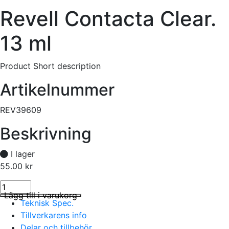
Revell Contacta Clear.
13 ml
Product Short description
Artikelnummer
REV39609
Beskrivning
I lager
55.00
kr
Revell Contacta Clear. 13 ml mängd
I lager
Lägg till i varukorg
Teknisk Spec.
Tillverkarens info
Delar och tillbehör