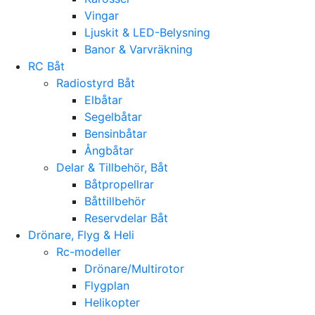
Vingar
Ljuskit & LED-Belysning
Banor & Varvräkning
RC Båt
Radiostyrd Båt
Elbåtar
Segelbåtar
Bensinbåtar
Ångbåtar
Delar & Tillbehör, Båt
Båtpropellrar
Båttillbehör
Reservdelar Båt
Drönare, Flyg & Heli
Rc-modeller
Drönare/Multirotor
Flygplan
Helikopter