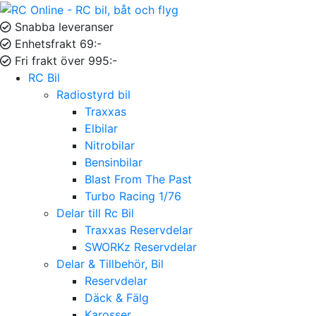
Snabba leveranser
Enhetsfrakt 69:-
Fri frakt över 995:-
RC Bil
Radiostyrd bil
Traxxas
Elbilar
Nitrobilar
Bensinbilar
Blast From The Past
Turbo Racing 1/76
Delar till Rc Bil
Traxxas Reservdelar
SWORKz Reservdelar
Delar & Tillbehör, Bil
Reservdelar
Däck & Fälg
Karosser