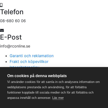
Telefon
08-680 60 06
E-Post
info@rconline.se
Garanti och reklamation
Frakt och köpevillkor
Integritetspolicy
Kontakta oss
Om cookies på denna webbplats
Vi använder cookies för att samla in och analysera information om
webbplatsens prestanda och användning, för att förbättra
RC Online
- © 2026
funktioner kopplade till sociala medier och för att förbättra och
559357-5706
anpassa innehåll och annonser.
Läs mer