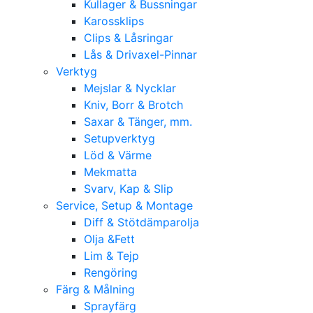
Kullager & Bussningar
Karossklips
Clips & Låsringar
Lås & Drivaxel-Pinnar
Verktyg
Mejslar & Nycklar
Kniv, Borr & Brotch
Saxar & Tänger, mm.
Setupverktyg
Löd & Värme
Mekmatta
Svarv, Kap & Slip
Service, Setup & Montage
Diff & Stötdämparolja
Olja &Fett
Lim & Tejp
Rengöring
Färg & Målning
Sprayfärg