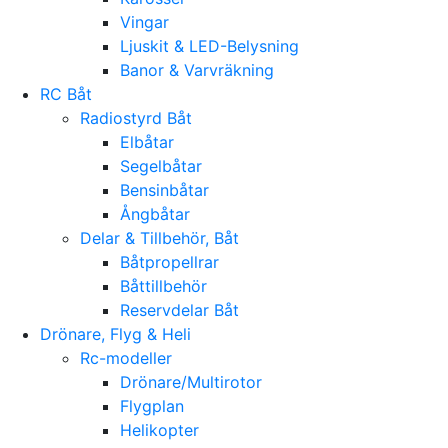
Vingar
Ljuskit & LED-Belysning
Banor & Varvräkning
RC Båt
Radiostyrd Båt
Elbåtar
Segelbåtar
Bensinbåtar
Ångbåtar
Delar & Tillbehör, Båt
Båtpropellrar
Båttillbehör
Reservdelar Båt
Drönare, Flyg & Heli
Rc-modeller
Drönare/Multirotor
Flygplan
Helikopter