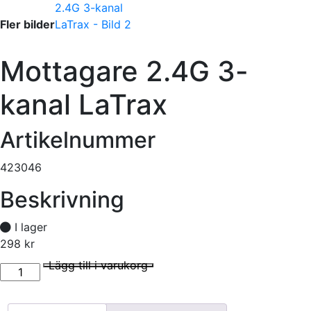
Fler bilder
Mottagare 2.4G 3-
kanal LaTrax
Artikelnummer
423046
Beskrivning
I lager
298
kr
Mottagare 2.4G 3-kanal LaTrax mängd
I lager
Lägg till i varukorg