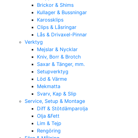
Brickor & Shims
Kullager & Bussningar
Karossklips
Clips & Låsringar
Lås & Drivaxel-Pinnar
Verktyg
Mejslar & Nycklar
Kniv, Borr & Brotch
Saxar & Tänger, mm.
Setupverktyg
Löd & Värme
Mekmatta
Svarv, Kap & Slip
Service, Setup & Montage
Diff & Stötdämparolja
Olja &Fett
Lim & Tejp
Rengöring
Färg & Målning