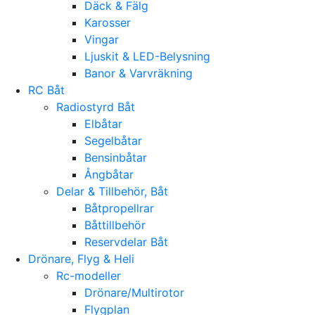
Däck & Fälg
Karosser
Vingar
Ljuskit & LED-Belysning
Banor & Varvräkning
RC Båt
Radiostyrd Båt
Elbåtar
Segelbåtar
Bensinbåtar
Ångbåtar
Delar & Tillbehör, Båt
Båtpropellrar
Båttillbehör
Reservdelar Båt
Drönare, Flyg & Heli
Rc-modeller
Drönare/Multirotor
Flygplan