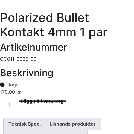
Polarized Bullet
Kontakt 4mm 1 par
Artikelnummer
CC011-0065-00
Beskrivning
I lager
179.00
kr
Polarized Bullet Kontakt 4mm 1 par mängd
I lager
Lägg till i varukorg
Teknisk Spec.
Liknande produkter