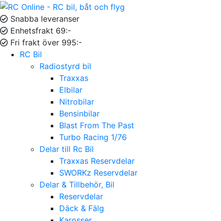
Snabba leveranser
Enhetsfrakt 69:-
Fri frakt över 995:-
RC Bil
Radiostyrd bil
Traxxas
Elbilar
Nitrobilar
Bensinbilar
Blast From The Past
Turbo Racing 1/76
Delar till Rc Bil
Traxxas Reservdelar
SWORKz Reservdelar
Delar & Tillbehör, Bil
Reservdelar
Däck & Fälg
Karosser