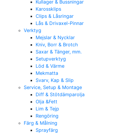
Kullager & Bussningar
Karossklips
Clips & Låsringar
Lås & Drivaxel-Pinnar
Verktyg
Mejslar & Nycklar
Kniv, Borr & Brotch
Saxar & Tänger, mm.
Setupverktyg
Löd & Värme
Mekmatta
Svarv, Kap & Slip
Service, Setup & Montage
Diff & Stötdämparolja
Olja &Fett
Lim & Tejp
Rengöring
Färg & Målning
Sprayfärg