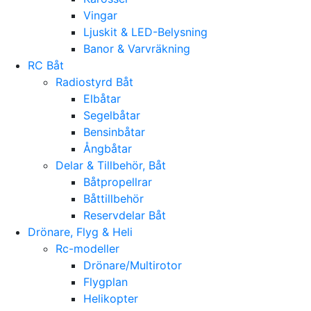
Vingar
Ljuskit & LED-Belysning
Banor & Varvräkning
RC Båt
Radiostyrd Båt
Elbåtar
Segelbåtar
Bensinbåtar
Ångbåtar
Delar & Tillbehör, Båt
Båtpropellrar
Båttillbehör
Reservdelar Båt
Drönare, Flyg & Heli
Rc-modeller
Drönare/Multirotor
Flygplan
Helikopter