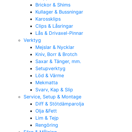
Brickor & Shims
Kullager & Bussningar
Karossklips
Clips & Låsringar
Lås & Drivaxel-Pinnar
Verktyg
Mejslar & Nycklar
Kniv, Borr & Brotch
Saxar & Tänger, mm.
Setupverktyg
Löd & Värme
Mekmatta
Svarv, Kap & Slip
Service, Setup & Montage
Diff & Stötdämparolja
Olja &Fett
Lim & Tejp
Rengöring
Färg & Målning