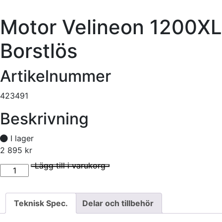
Motor Velineon 1200XL
Borstlös
Artikelnummer
423491
Beskrivning
I lager
2 895
kr
Motor Velineon 1200XL Borstlös mängd
I lager
Lägg till i varukorg
Teknisk Spec.
Delar och tillbehör