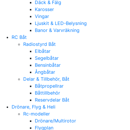
Däck & Fälg
Karosser
Vingar
Ljuskit & LED-Belysning
Banor & Varvräkning
RC Båt
Radiostyrd Båt
Elbåtar
Segelbåtar
Bensinbåtar
Ångbåtar
Delar & Tillbehör, Båt
Båtpropellrar
Båttillbehör
Reservdelar Båt
Drönare, Flyg & Heli
Rc-modeller
Drönare/Multirotor
Flygplan