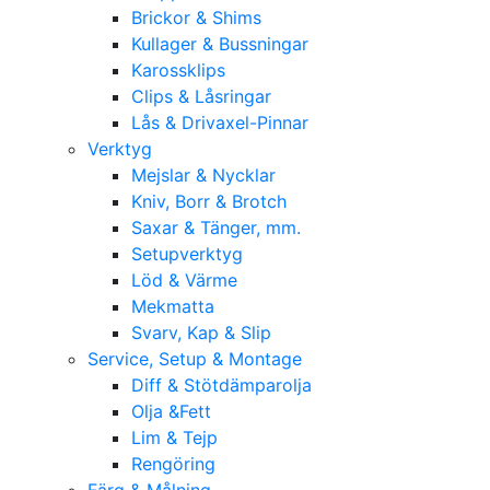
Brickor & Shims
Kullager & Bussningar
Karossklips
Clips & Låsringar
Lås & Drivaxel-Pinnar
Verktyg
Mejslar & Nycklar
Kniv, Borr & Brotch
Saxar & Tänger, mm.
Setupverktyg
Löd & Värme
Mekmatta
Svarv, Kap & Slip
Service, Setup & Montage
Diff & Stötdämparolja
Olja &Fett
Lim & Tejp
Rengöring
Färg & Målning