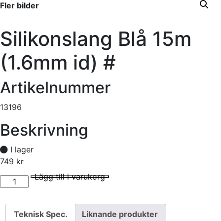
Fler bilder
Silikonslang Blå 15m
(1.6mm id) #
Artikelnummer
13196
Beskrivning
I lager
749
kr
Silikonslang Blå 15m (1.6mm id) # mängd
I lager
Lägg till i varukorg
Teknisk Spec.
Liknande produkter