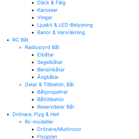
Däck & Fälg
Karosser
Vingar
Ljuskit & LED-Belysning
Banor & Varvräkning
RC Båt
Radiostyrd Båt
Elbåtar
Segelbåtar
Bensinbåtar
Ångbåtar
Delar & Tillbehör, Båt
Båtpropellrar
Båttillbehör
Reservdelar Båt
Drönare, Flyg & Heli
Rc-modeller
Drönare/Multirotor
Flygplan