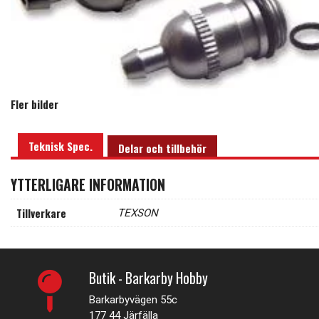
Fler bilder
Teknisk Spec.
Delar och tillbehör
YTTERLIGARE INFORMATION
Tillverkare
TEXSON
Butik - Barkarby Hobby
Barkarbyvägen 55c
177 44 Järfälla