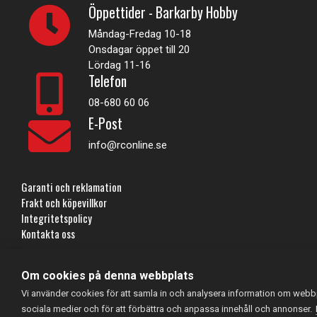
Öppettider - Barkarby Hobby
Måndag-Fredag 10-18
Onsdagar öppet till 20
Lördag 11-16
Telefon
08-680 60 06
E-Post
info@rconline.se
Garanti och reklamation
Frakt och köpevillkor
Integritetspolicy
Kontakta oss
Om cookies på denna webbplats
Vi använder cookies för att samla in och analysera information om webbp
RC Online
- © 2026
sociala medier och för att förbättra och anpassa innehåll och annonser.
559357-5706