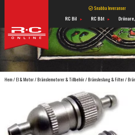
Snabba leveranser
RC Bil
RC Båt
Drönare,
Hem
/
El & Motor
/
Bränslemotorer & Tillbehör
/
Bränsleslang & Filter
/ Brän