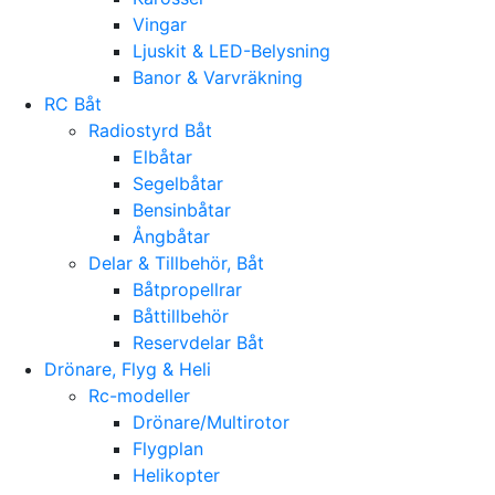
Vingar
Ljuskit & LED-Belysning
Banor & Varvräkning
RC Båt
Radiostyrd Båt
Elbåtar
Segelbåtar
Bensinbåtar
Ångbåtar
Delar & Tillbehör, Båt
Båtpropellrar
Båttillbehör
Reservdelar Båt
Drönare, Flyg & Heli
Rc-modeller
Drönare/Multirotor
Flygplan
Helikopter