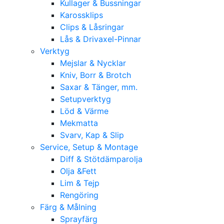
Kullager & Bussningar
Karossklips
Clips & Låsringar
Lås & Drivaxel-Pinnar
Verktyg
Mejslar & Nycklar
Kniv, Borr & Brotch
Saxar & Tänger, mm.
Setupverktyg
Löd & Värme
Mekmatta
Svarv, Kap & Slip
Service, Setup & Montage
Diff & Stötdämparolja
Olja &Fett
Lim & Tejp
Rengöring
Färg & Målning
Sprayfärg