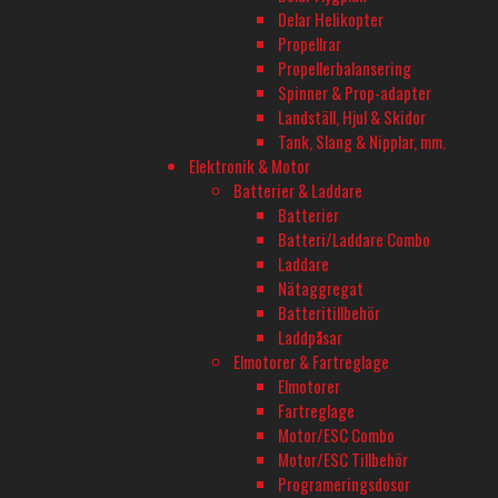
177 44 Järfälla
Delar Helikopter
Propellrar
Propellerbalansering
ÖPPETTIDER - BARKARBY HOBBY
Spinner & Prop-adapter
Måndag-Fredag 10-18
Landställ, Hjul & Skidor
Tank, Slang & Nipplar, mm.
Onsdagar öppet till 20
Elektronik & Motor
Batterier & Laddare
Lördag 11-16
Batterier
Batteri/Laddare Combo
TELEFON
Laddare
Nätaggregat
08-680 60 06
Batteritillbehör
Laddpåsar
E-POST
Elmotorer & Fartreglage
Elmotorer
info@rconline.se
Fartreglage
Motor/ESC Combo
Garanti och reklamation
Motor/ESC Tillbehör
Frakt och köpevillkor
Programeringsdosor
Integritetspolicy