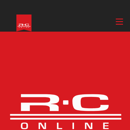
Hem
/
Bilar
/
Delar & Tillbehör, Bil
/
Ljuskit & LED-Belysning
/ LED Ljus
Fram & Tak Set Komplett Rustler 4×4
Fler bilder