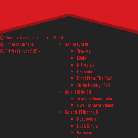
LED Ljus Fram & Tak Set
Komplett Rustler 4×4
ARTIKELNUMMER
Snabba leveranser
RC Bil
Enhetsfrakt 69:-
Radiostyrd bil
426795
Fri frakt över 995:-
Traxxas
Elbilar
BESKRIVNING
Nitrobilar
I lager
Bensinbilar
598
kr
Blast From The Past
LED Ljus Fram & Tak Set Komplett Rustler 4x4 mängd
Turbo Racing 1/76
I lager
Lägg till i varukorg
Delar till Rc Bil
Traxxas Reservdelar
SWORKz Reservdelar
Tillverkarens info
Teknisk Spec.
Delar & Tillbehör, Bil
Reservdelar
Däck & Fälg
TRAXXAS RUSTLER 4X4 LED LIGHT KIT
Karosser
The Traxxas Rustler 4X4 takes stadium truck performance to new