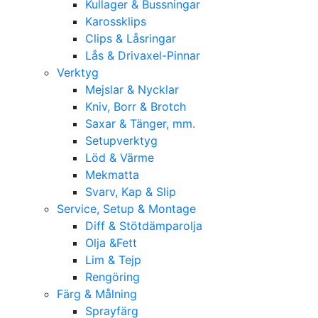
Kullager & Bussningar
Karossklips
Clips & Låsringar
Lås & Drivaxel-Pinnar
Verktyg
Mejslar & Nycklar
Kniv, Borr & Brotch
Saxar & Tänger, mm.
Setupverktyg
Löd & Värme
Mekmatta
Svarv, Kap & Slip
Service, Setup & Montage
Diff & Stötdämparolja
Olja &Fett
Lim & Tejp
Rengöring
Färg & Målning
Sprayfärg