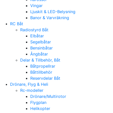
Vingar
Ljuskit & LED-Belysning
Banor & Varvräkning
RC Båt
Radiostyrd Båt
Elbåtar
Segelbåtar
Bensinbåtar
Ångbåtar
Delar & Tillbehör, Båt
Båtpropellrar
Båttillbehör
Reservdelar Båt
Drönare, Flyg & Heli
Rc-modeller
Drönare/Multirotor
Flygplan
Helikopter