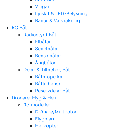
Vingar
Ljuskit & LED-Belysning
Banor & Varvräkning
RC Båt
Radiostyrd Båt
Elbåtar
Segelbåtar
Bensinbåtar
Ångbåtar
Delar & Tillbehör, Båt
Båtpropellrar
Båttillbehör
Reservdelar Båt
Drönare, Flyg & Heli
Rc-modeller
Drönare/Multirotor
Flygplan
Helikopter