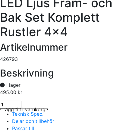
LED Ljus Fram- och
Bak Set Komplett
Rustler 4×4
Artikelnummer
426793
Beskrivning
I lager
495.00
kr
ED Ljus Fram- och Bak Set Komplett Rustler 4x4 mängd
I lager
Lägg till i varukorg
Teknisk Spec.
Delar och tillbehör
Passar till