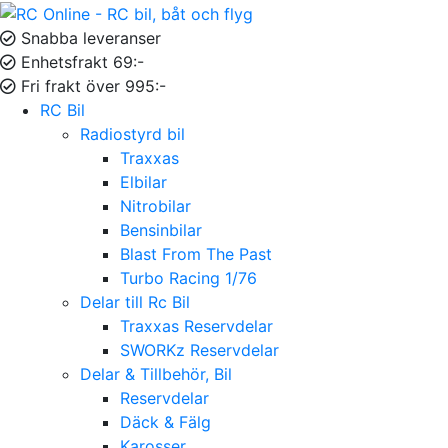
Snabba leveranser
Enhetsfrakt 69:-
Fri frakt över 995:-
RC Bil
Radiostyrd bil
Traxxas
Elbilar
Nitrobilar
Bensinbilar
Blast From The Past
Turbo Racing 1/76
Delar till Rc Bil
Traxxas Reservdelar
SWORKz Reservdelar
Delar & Tillbehör, Bil
Reservdelar
Däck & Fälg
Karosser