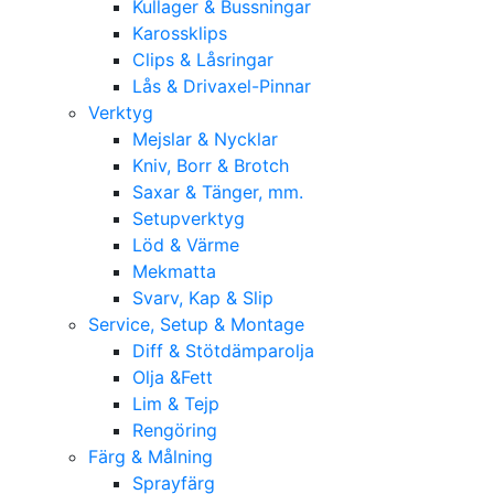
Kullager & Bussningar
Karossklips
Clips & Låsringar
Lås & Drivaxel-Pinnar
Verktyg
Mejslar & Nycklar
Kniv, Borr & Brotch
Saxar & Tänger, mm.
Setupverktyg
Löd & Värme
Mekmatta
Svarv, Kap & Slip
Service, Setup & Montage
Diff & Stötdämparolja
Olja &Fett
Lim & Tejp
Rengöring
Färg & Målning
Sprayfärg