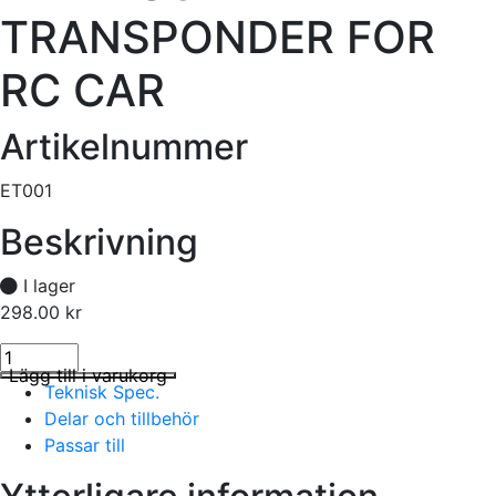
TRANSPONDER FOR
RC CAR
Artikelnummer
ET001
Beskrivning
I lager
298.00
kr
IR PERSONAL TRANSPONDER FOR RC CAR mängd
I lager
Lägg till i varukorg
Teknisk Spec.
Delar och tillbehör
Passar till