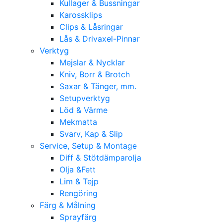
Kullager & Bussningar
Karossklips
Clips & Låsringar
Lås & Drivaxel-Pinnar
Verktyg
Mejslar & Nycklar
Kniv, Borr & Brotch
Saxar & Tänger, mm.
Setupverktyg
Löd & Värme
Mekmatta
Svarv, Kap & Slip
Service, Setup & Montage
Diff & Stötdämparolja
Olja &Fett
Lim & Tejp
Rengöring
Färg & Målning
Sprayfärg