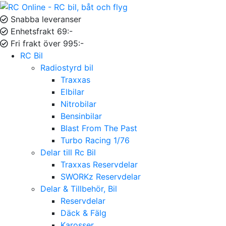
Snabba leveranser
Enhetsfrakt 69:-
Fri frakt över 995:-
RC Bil
Radiostyrd bil
Traxxas
Elbilar
Nitrobilar
Bensinbilar
Blast From The Past
Turbo Racing 1/76
Delar till Rc Bil
Traxxas Reservdelar
SWORKz Reservdelar
Delar & Tillbehör, Bil
Reservdelar
Däck & Fälg
Karosser