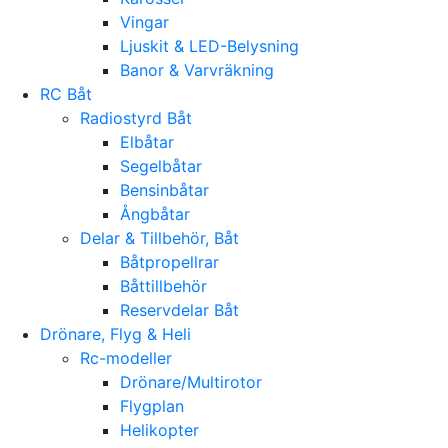
Vingar
Ljuskit & LED-Belysning
Banor & Varvräkning
RC Båt
Radiostyrd Båt
Elbåtar
Segelbåtar
Bensinbåtar
Ångbåtar
Delar & Tillbehör, Båt
Båtpropellrar
Båttillbehör
Reservdelar Båt
Drönare, Flyg & Heli
Rc-modeller
Drönare/Multirotor
Flygplan
Helikopter